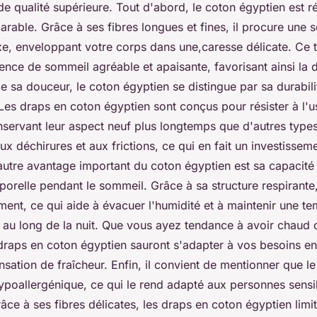
 de qualité supérieure. Tout d'abord, le coton égyptien est 
able. Grâce à ses fibres longues et fines, il procure une 
uxe, enveloppant votre corps dans une,caresse délicate. Ce
ence de sommeil agréable et apaisante, favorisant ainsi la d
e sa douceur, le coton égyptien se distingue par sa durabili
Les draps en coton égyptien sont conçus pour résister à l'u
servant leur aspect neuf plus longtemps que d'autres types 
aux déchirures et aux frictions, ce qui en fait un investissem
autre avantage important du coton égyptien est sa capacité 
orelle pendant le sommeil. Grâce à sa structure respirante, 
ement, ce qui aide à évacuer l'humidité et à maintenir une t
t au long de la nuit. Que vous ayez tendance à avoir chaud 
 draps en coton égyptien sauront s'adapter à vos besoins en
sation de fraîcheur. Enfin, il convient de mentionner que l
ypoallergénique, ce qui le rend adapté aux personnes sensib
râce à ses fibres délicates, les draps en coton égyptien limi