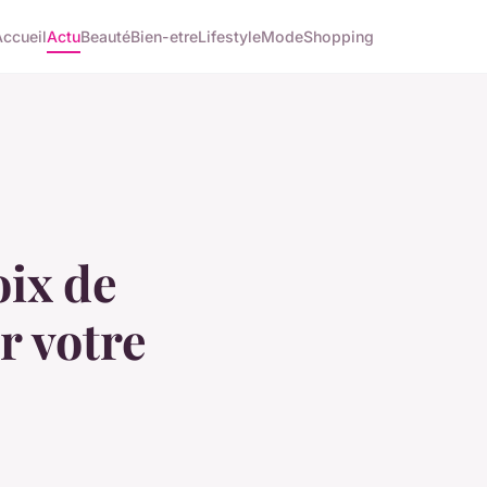
Accueil
Actu
Beauté
Bien-etre
Lifestyle
Mode
Shopping
oix de
r votre