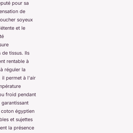
réputé pour sa
sensation de
 toucher soyeux
étente et le
té
sure
de tissus. Ils
ent rentable à
à réguler la
il permet à l'air
empérature
ou froid pendant
 garantissant
e coton égyptien
les et sujettes
tent la présence