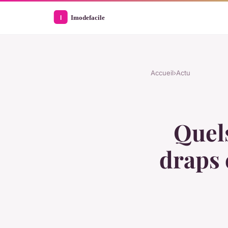
Accueil
›
Actu
Quels
draps 