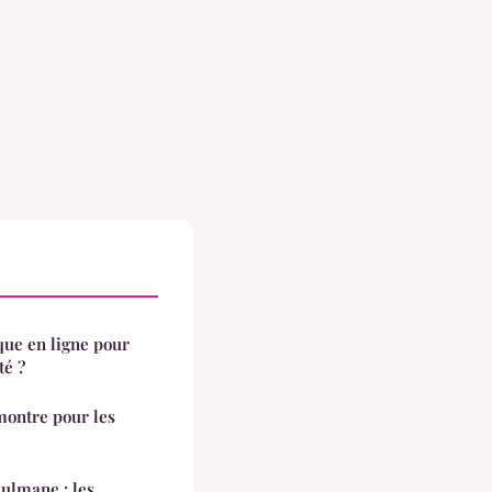
ue en ligne pour
té ?
ontre pour les
lmane : les