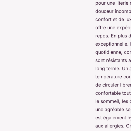
pour une literie
douceur incompar
confort et de l
offre une expéri
repos. En plus d
exceptionnelle. 
quotidienne, con
sont résistants 
long terme. Un 
température corp
de circuler libr
confortable tou
le sommeil, les
une agréable sen
est également h
aux allergies. G