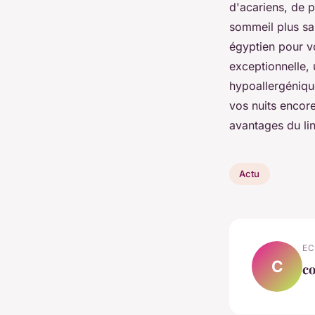
d'acariens, de p
sommeil plus sa
égyptien pour vo
exceptionnelle, 
hypoallergéniqu
vos nuits encor
avantages du li
Actu
EC
C
co