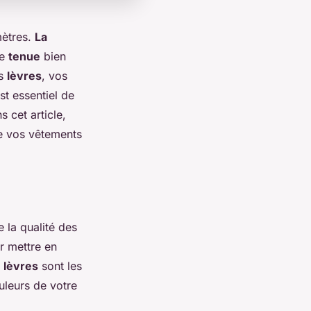
mètres.
La
de
tenue
bien
os
lèvres
, vos
 est essentiel de
 cet article,
e vos vêtements
 la qualité des
r mettre en
s
lèvres
sont les
uleurs de votre