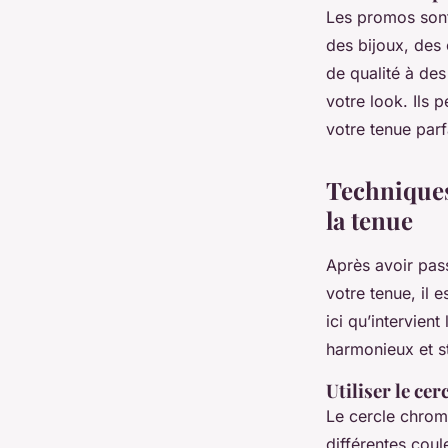
Les promos sont
des bijoux, des
de qualité à de
votre look. Ils 
votre tenue parf
Techniques
la tenue
Après avoir pas
votre tenue, il 
ici qu’intervien
harmonieux et st
Utiliser le ce
Le cercle chroma
différentes coul