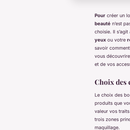
Pour
créer un lo
beauté
n’est pa
choisie. Il s’ag
yeux
ou votre
r
savoir comment 
vous découvrire
et de vos access
Choix des 
Le choix des bo
produits que vou
valeur vos trait
trois zones pri
maquillage.