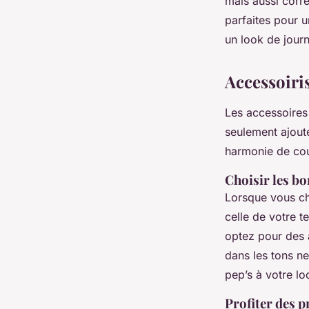
mais aussi corr
parfaites pour u
un look de jour
Accessoiri
Les accessoires 
seulement ajoute
harmonie de cou
Choisir les b
Lorsque vous cho
celle de votre t
optez pour des a
dans les tons n
pep’s à votre lo
Profiter des 