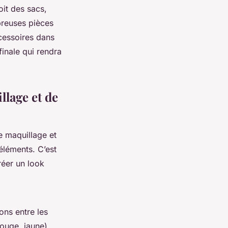
it des sacs,
breuses pièces
cessoires dans
finale qui rendra
lage et de
e maquillage et
éléments. C’est
réer un look
ons entre les
rouge, jaune),