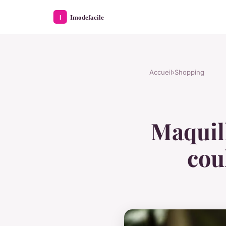
Accueil
›
Shopping
Maquill
cou