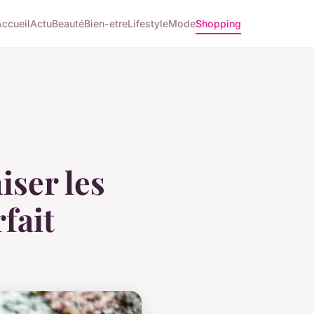
Accueil
Actu
Beauté
Bien-etre
Lifestyle
Mode
Shopping
iser les
fait