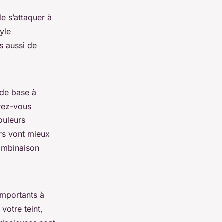
e s’attaquer à
yle
s aussi de
 de base à
urez-vous
ouleurs
rs vont mieux
combinaison
 importants à
votre teint,