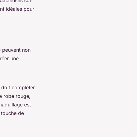
udacieuses sont
nt idéales pour
ls peuvent non
créer une
 doit compléter
ne robe rouge,
maquillage est
e touche de