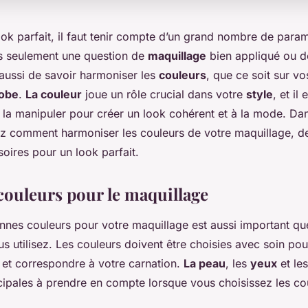
ok parfait, il faut tenir compte d’un grand nombre de para
s seulement une question de
maquillage
bien appliqué ou 
it aussi de savoir harmoniser les
couleurs
, que ce soit sur v
obe
.
La couleur
joue un rôle crucial dans votre
style
, et il
la manipuler pour créer un look cohérent et à la mode. Dans
z comment harmoniser les couleurs de votre maquillage, d
oires pour un look parfait.
couleurs pour le maquillage
nnes couleurs pour votre maquillage est aussi important que
s utilisez. Les couleurs doivent être choisies avec soin pou
s et correspondre à votre carnation.
La peau
, les
yeux
et le
ncipales à prendre en compte lorsque vous choisissez les co