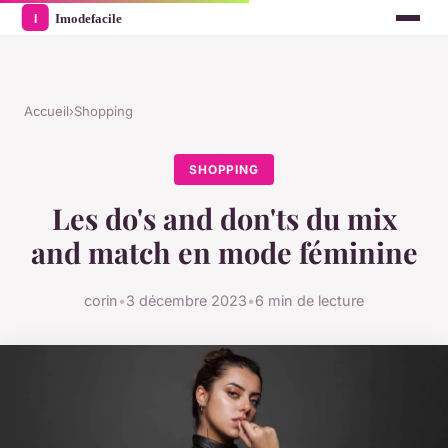
Accueil
›
Shopping
SHOPPING
Les do's and don'ts du mix
and match en mode féminine
corin
•
3 décembre 2023
•
6 min de lecture